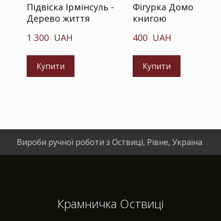
Підвіска Ірмінсуль -
Фігурка Домовичка
Дерево життя
книгою
1 300  UAH
400  UAH
Купити
Купити
Вироби ручної роботи з Оствиці, Рівне, Україна
Крамничка Оствиці