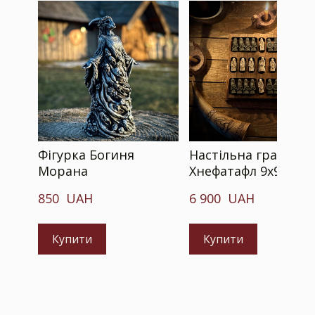
Фігурка Богиня
Настільна гра
Морана
Хнефатафл 9х9
850  UAH
6 900  UAH
Купити
Купити