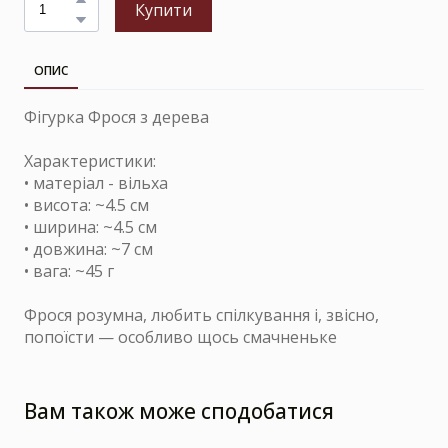
Купити
ОПИС
Фігурка Фрося з дерева
Характеристики:
• матеріал - вільха
• висота: ~4.5 см
• ширина: ~4.5 см
• довжина: ~7 см
• вага: ~45 г
Фрося розумна, любить спілкування і, звісно,
попоїсти — особливо щось смачненьке
Вам також може сподобатися