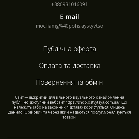
+380
931016091
E-mail
moc.liamg%40pohs.aystyvtso
Публічна оферта
Оплата та доставка
Повернення та обмін
Сайт — відкритий для вільного візуального ознайомлення
публічно доступний вебсайт https://shop.ostvytsya.com.ua/, що
належить (або на законних підставах користується) Ойцюсь
Данило Юрійович та через який надаються послуги/реалізуються
товари.