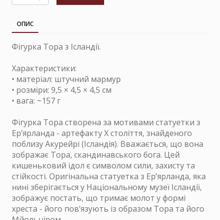
ОПИС
Фігурка Тора з Ісландії.
Характеристики:
• матеріал: штучний мармур
• розміри: 9,5 × 4,5 × 4,5 см
• вага: ~157 г
Фігурка Тора створена за мотивами статуетки з
Ер’ярланда - артефакту X століття, знайденого
поблизу Акурейрі (Ісландія). Вважається, що вона
зображає Тора, скандинавського бога. Цей
кишеньковий ідол є символом сили, захисту та
стійкості. Оригінальна статуетка з Ер’ярланда, яка
нині зберігається у Національному музеї Ісландії,
зображує постать, що тримає молот у формі
хреста - його пов’язують із образом Тора та його
Мйольніром.