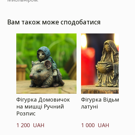
Вам також може сподобатися
Фігурка Домовичок
Фігурка Відьма з
на мишці Ручний
латуні
Розпис
1 200  UAH
1 000  UAH