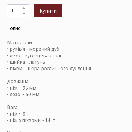
Купити
ОПИС
Матеріали:
• руків’я - морений дуб
• лезо - вуглецева сталь
• шийка - латунь
• піхви - шкіра рослинного дублення
Довжина:
• ніж ~ 95 мм
• лезо ~ 50 мм
Вага:
• ніж ~ 8 г
• ніж з піхвами ~14 г