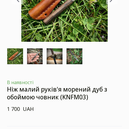
В наявності
Ніж малий руків'я морений дуб з
обоймою човник
(KNFM03)
1 700  UAH