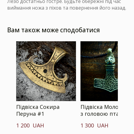
Лезо достатньо гостре. Будьте обережні під час
виймання ножа з піхов та повернення його назад.
Вам також може сподобатися
Підвіска Сокира
Підвіска Молот Тор
Перуна #1
з головою птаха
1 200  UAH
1 300  UAH