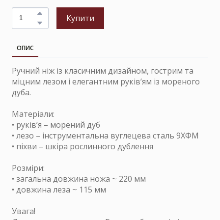
Купити
ОПИС
Ручний ніж із класичним дизайном, гострим та
міцним лезом і елегантним руків’ям із мореного
дуба.
Матеріали:
• руків’я – морений дуб
• лезо – інструментальна вуглецева сталь 9ХФМ
• піхви – шкіра рослинного дублення
Розміри:
• загальна довжина ножа ~ 220 мм
• довжина леза ~ 115 мм
Увага!