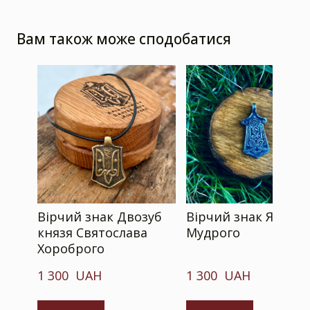
Вам також може сподобатися
Вірчий знак Двозуб
Вірчий знак Яросл
князя Святослава
Мудрого
Хороброго
1 300  UAH
1 300  UAH