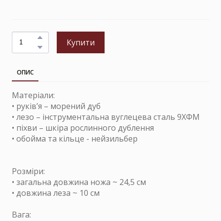
Купити
ОПИС
Матеріали:
• руків’я – морений дуб
• лезо – інструментальна вуглецева сталь 9ХФМ
• піхви – шкіра рослинного дублення
• обойма та кільце - нейзильбер
Розміри:
• загальна довжина ножа ~ 24,5 см
• довжина леза ~ 10 см
Вага: