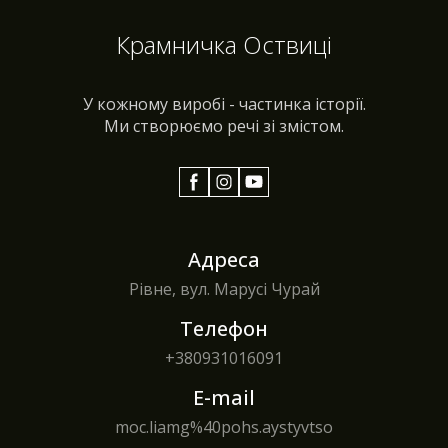
Крамничка Оствиці
У кожному виробі - частинка історії.
Ми створюємо речі зі змістом.
Адреса
Рівне, вул. Марусі Чурай
Телефон
+380
931016091
E-mail
moc.liamg%40pohs.aystyvtso