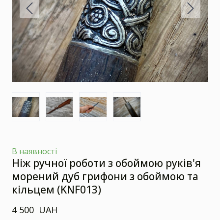
В наявності
Ніж ручної роботи з обоймою руків'я
морений дуб грифони з обоймою та
кільцем
(KNF013)
4 500  UAH