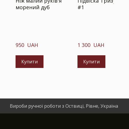
Ніж малий руків'я
Підвіска Тризуб-сок
морений дуб
#1
950  UAH
1 300  UAH
Купити
Купити
Вироби ручної роботи з Оствиці, Рівне, Україна