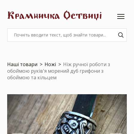
Крамничка Оствиці
Наші товари
Ножі
Ніж ручної роботи з
обоймою руків'я морений дуб грифони з
обоймою та кільцем