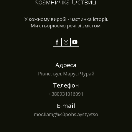
Крамничка Оствиці
У кожному виробі - частинка історії.
Ми створюємо речі зі змістом.
Адреса
Рівне, вул. Марусі Чурай
Телефон
+380
931016091
E-mail
moc.liamg%40pohs.aystyvtso