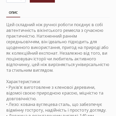
ОПИС
Цей складний ніж ручної роботи поєднує в собі
автентичність вікінгського ремесла з сучасною
практичністю. Натхненний раннім
середньовіччям, він ідеально підходить для
щоденного використання, пригод на природі або
як колекційний експонат. Незалежно від того, ви
поціновувач історії чи любитель активного
відпочинку, цей ніж вирізняється універсальністю
та стильним виглядом.
Характеристики:
• Руків’я: виготовлене з кленової деревини,
відомої своєю природною красою, міцністю та
довговічністю.
• Лезо: кована вуглецева сталь, що забезпечує
відмінну гостроту, надійність і простоту догляду.
• Довжина в розкладеному вигляді: 140 мм