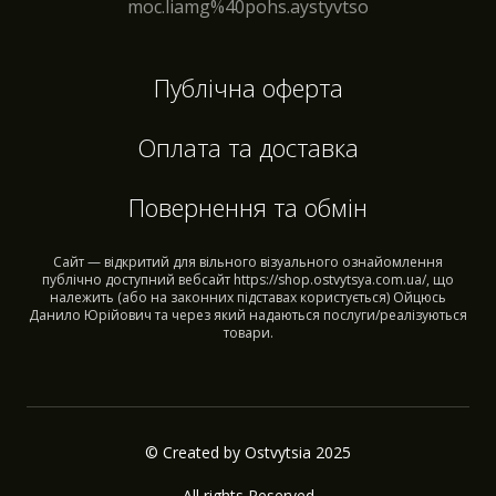
moc.liamg%40pohs.aystyvtso
Публічна оферта
Оплата та доставка
Повернення та обмін
Сайт — відкритий для вільного візуального ознайомлення
публічно доступний вебсайт https://shop.ostvytsya.com.ua/, що
належить (або на законних підставах користується) Ойцюсь
Данило Юрійович та через який надаються послуги/реалізуються
товари.
© Created by Ostvytsia 2025
All rights Reserved