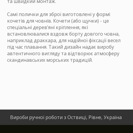
та швидкий монтаж.
Самі полички для зброї виготовлені у формі
кочетів для човнів. Кочети (або щучки) - це
спеціальні дерев’яні кріплення, які
встановлювалися вздовж борту довгого човна,
наприклад драккара, для надійної фіксації весел
під час плавання. Такий дизайн надає виробу
автентичного вигляду та відтворює атмосферу
скандинавських морських традицій.
Вироби ручної роботи з Оствиці, Рівне, Україна